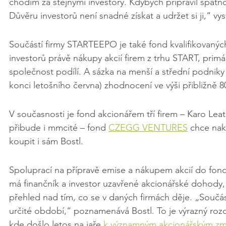
chodím za stejnými investory. Kdybych připravil špatno
Důvěru investorů není snadné získat a udržet si ji,“ vys
Součástí firmy STARTEEPO je také fond kvalifikovaných
investorů právě nákupy akcií firem z trhu START, primá
společnost podílí. A sázka na menší a střední podniky 
konci letošního června) zhodnocení ve výši přibližně 8
V současnosti je fond akcionářem tří firem – Karo Lea
přibude i mmcité – fond 
CZEGG VENTURES
 chce nak
koupit i sám Bostl.
Spoluprací na přípravě emise a nákupem akcií do fond
má finančník a investor uzavřené akcionářské dohody, k
přehled nad tím, co se v daných firmách děje. „Souč
určité období,“ poznamenává Bostl. To je výrazný rozdí
kde došlo letos na jaře 
k významným akcionářským z