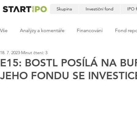
Skupina
Investiční fond
IPO 
Vše
Analýzy a komentáře
Financování
Fond repo
18. 7. 2023
Minut čtení: 3
E15: BOSTL POSÍLÁ NA B
JEHO FONDU SE INVESTIC