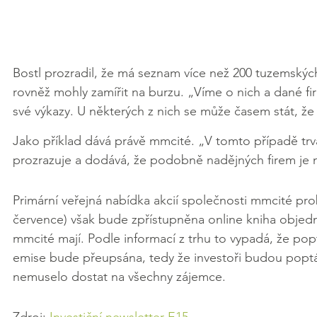
Bostl prozradil, že má seznam více než 200 tuzemských
rovněž mohly zamířit na burzu. „Víme o nich a dané firm
své výkazy. U některých z nich se může časem stát, že 
Jako příklad dává právě mmcité. „V tomto případě trva
prozrazuje a dodává, že podobně nadějných firem je n
Primární veřejná nabídka akcií společnosti mmcité prob
července) však bude zpřístupněna online kniha objednáv
mmcité mají. Podle informací z trhu to vypadá, že poptá
emise bude přeupsána, tedy že investoři budou poptáv
nemuselo dostat na všechny zájemce.
Zdroj: 
Investiční newsletter E15