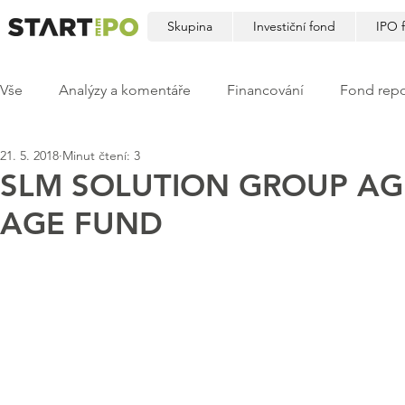
Skupina
Investiční fond
IPO 
Vše
Analýzy a komentáře
Financování
Fond repo
21. 5. 2018
Minut čtení: 3
SLM SOLUTION GROUP AG
AGE FUND