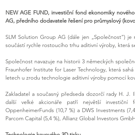
NEW AGE FUND, investiční fond ekonomiky nového v
AG, předního dodavatele řešení pro průmyslový (kovov
SLM Solution Group AG (dále jen „Společnost“) je ně
součástí rychle rostoucího trhu aditivní výroby, která
Společnost navazuje na historii 3 německých společ
Fraunhofer Institute for Laser Technology, která sahá
letech u zrodu technologie aditivní výroby pomocí ko
Zakladatel a současný předseda dozorčí rady H. J. I
další velké akcionáře patří největší investičn
OppenheimerFunds (10,7 %) a DWS Investments (7,4 
Parcom Capital (5,4 %), Allianz Global Investors Gmb
Technologie kovového 3D tisku