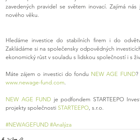
zavedených pravidel se světem inovací. Zajímá nás j
nového věku.
Hledáme investice do stabilních firem i do odvětv
Zakládáme si na společensky odpovědných investicích, 
ekonomický růst v souladu s lidskou společností i s ž
Máte zájem o investici do fondu 
NEW AGE FUND
?
www.newage-fund.com
.
NEW AGE FUND
 je podfondem STARTEEPO Invest SI
projekty společnosti 
STARTEEPO
, s.r.o.
#NEWAGEFUND
#Analýza