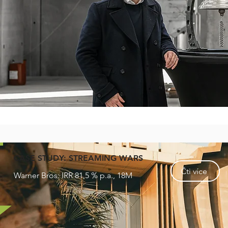
CASE STUDY: STREAMING WARS
Čti více
Warner Bros: IRR 81,5 % p.a., 18M