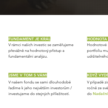
FUNDAMENT JE KRÁL
HODNOTA 
V rámci našich investic se zaměřujeme
Hodnotové 
převážně na hodnotový přístup a
portfoliu mu
fundamentální analýzu.
udržitelného
JSME V TOM S VÁMI
KDYŽ VYD
V našem fondu se sami dlouhodobě
V případě zi
řadíme k jeho největším investorům /
ročně ze sv
investujeme do stejných příležitostí.
do
Nadačn