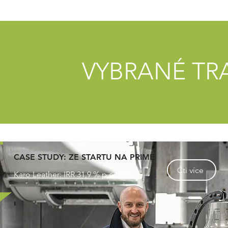
VYBRANÉ TR
CASE STUDY: ZE STARTU NA PRIME
Čti více
Karo Leather: IRR 31,9 % p.a., 5Y