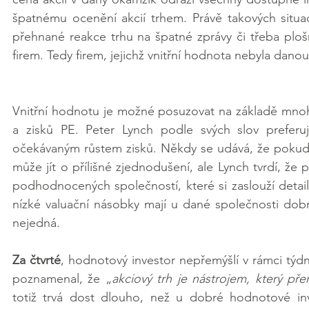
špatnému ocenění akcií trhem. Právě takových situa
přehnané reakce trhu na špatné zprávy či třeba plošn
firem. Tedy firem, jejichž vnitřní hodnota nebyla danou u
Vnitřní hodnotu je možné posuzovat na základě mnoh
a zisků PE. Peter Lynch podle svých slov prefer
očekávaným růstem zisků. Někdy se udává, že pokud s
může jít o přílišné zjednodušení, ale Lynch tvrdí, že
podhodnocených společností, které si zaslouží detailně
nízké valuační násobky mají u dané společnosti dob
nejedná. 
Za čtvrté
, hodnotový investor nepřemýšlí v rámci týdnů 
poznamenal, že „
akciový trh je nástrojem, který pře
totiž trvá dost dlouho, než u dobré hodnotové inve