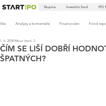
Skupina
Investiční fond
IPO 
Vše
Analýzy a komentáře
Financování
Fond repo
1. 6. 2018
Minut čtení: 2
ČÍM SE LIŠÍ DOBŘÍ HODNO
ŠPATNÝCH?