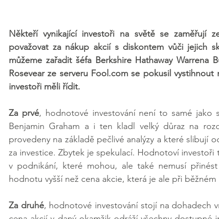
Někteří vynikající investoři na světě se zaměřují
považovat za nákup akcií s diskontem vůči jejich s
můžeme zařadit šéfa Berkshire Hathaway Warrena Buff
Rosevear ze serveru Fool.com se pokusil vystihnout n
investoři měli řídit. 
Za prvé
, hodnotové investování není to samé jako 
Benjamin Graham a i ten kladl velký důraz na rozdí
provedeny na základě pečlivé analýzy a které slibují od
za investice. Zbytek je spekulací. Hodnotoví investoři
v podnikání, které mohou, ale také nemusí přinést v
hodnotu vyšší než cena akcie, která je ale při běžném
Za druhé
, hodnotové investování stojí na dohadech vnit
cena akcií v daný okamžik odráží všechny dostupné i