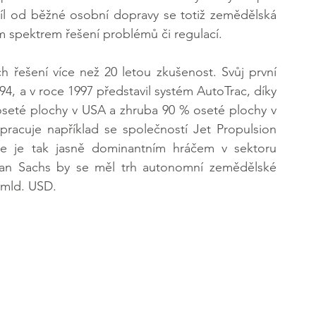
díl od běžné osobní dopravy se totiž zemědělská 
m spektrem řešení problémů či regulací.
 řešení více než 20 letou zkušenost. Svůj první 
994, a v roce 1997 představil systém AutoTrac, díky 
seté plochy v USA a zhruba 90 % oseté plochy v 
pracuje například se společností Jet Propulsion 
e je tak jasně dominantním hráčem v sektoru 
an Sachs by se měl trh autonomní zemědělské 
 mld. USD.