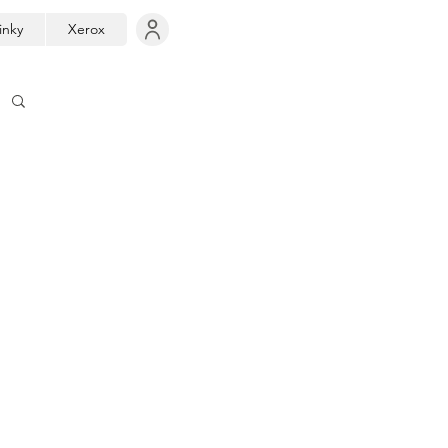
inky
Xerox