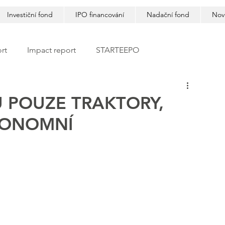
Investiční fond
IPO financování
Nadační fond
Nov
rt
Impact report
STARTEEPO
 POUZE TRAKTORY,
UTONOMNÍ