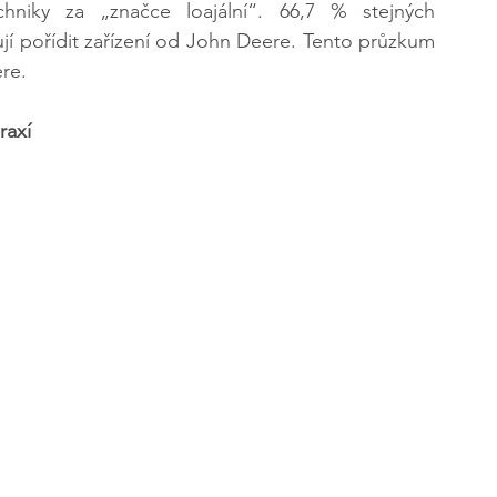
niky za „značce loajální“. 66,7 % stejných 
ují pořídit zařízení od John Deere. Tento průzkum 
ere.
raxí