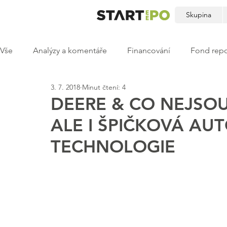
Skupina
Vše
Analýzy a komentáře
Financování
Fond repo
3. 7. 2018
Minut čtení: 4
DEERE & CO NEJSOU
ALE I ŠPIČKOVÁ A
TECHNOLOGIE