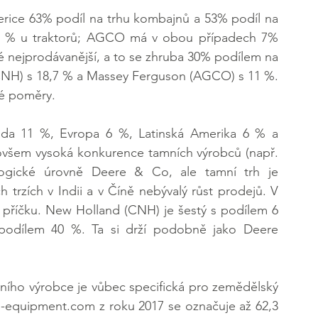
erice 63% podíl na trhu kombajnů a 53% podíl na 
5 % u traktorů; AGCO má v obou případech 7% 
ké nejprodávanější, a to se zhruba 30% podílem na 
CNH) s 18,7 % a Massey Ferguson (AGCO) s 11 %. 
ké poměry.
ada 11 %, Evropa 6 %, Latinská Amerika 6 % a 
 ovšem vysoká konkurence tamních výrobců (např. 
logické úrovně Deere & Co, ale tamní trh je 
h trzích v Indii a v Číně nebývalý růst prodejů. V 
. příčku. New Holland (CNH) je šestý s podílem 6 
podílem 40 %. Ta si drží podobně jako Deere 
ního výrobce je vůbec specifická pro zemědělský 
m-equipment.com z roku 2017 se označuje až 62,3 