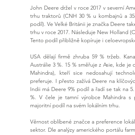
John Deere držel v roce 2017 v severní Am
trhu traktorů (CNH 30 % u kombajnů a 3
podíl). Ve Velké Británii je značka Deere ta
trhu v roce 2017. Následuje New Holland (
Tento podíl přibližně kopíruje i celoevrops
USA dělají firmě zhruba 59 % tržeb. Kan
Austrálie 3 %. 15 % směřuje z Asie, kde je
Mahindra), kteří sice nedosahují techno
preferuje. I přesto zažívá Deere na klíčovýc
Indii má Deere 9% podíl a řadí se tak na 5
%. V čele je tamní výrobce Mahindra s 
majoritní podíl na svém lokálním trhu.
Věrnost oblíbené značce a preference lokál
sektor. Dle analýzy amerického portálu far