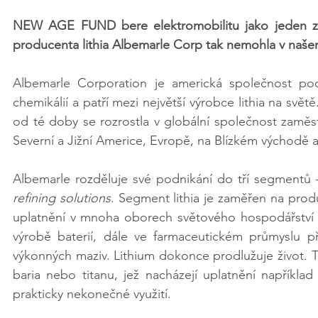
NEW AGE FUND bere elektromobilitu jako jeden ze s
producenta lithia Albemarle Corp tak nemohla v naše
Albemarle Corporation je americká společnost podni
chemikálií a patří mezi největší výrobce lithia na svět
od té doby se rozrostla v globální společnost zaměstn
Severní a Jižní Americe, Evropě, na Blízkém východě a 
Albemarle rozděluje své podnikání do tří segmentů 
refining solutions
. Segment lithia je zaměřen na produ
uplatnění v mnoha oborech světového hospodářství o
výrobě baterií, dále ve farmaceutickém průmyslu př
výkonných maziv. Lithium dokonce prodlužuje život. Te
baria nebo titanu, jež nacházejí uplatnění napříkla
prakticky nekonečné využití.