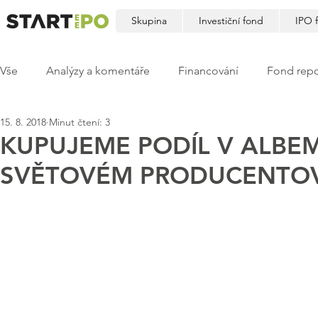
Skupina
Investiční fond
IPO 
Vše
Analýzy a komentáře
Financování
Fond repo
15. 8. 2018
Minut čtení: 3
KUPUJEME PODÍL V ALBEM
SVĚTOVÉM PRODUCENTOVI