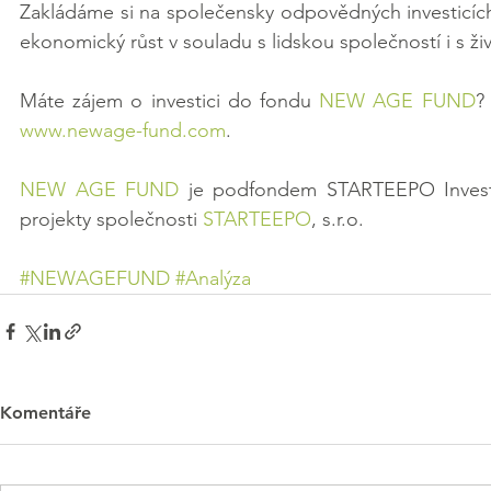
Zakládáme si na společensky odpovědných investicích, 
ekonomický růst v souladu s lidskou společností i s ž
Máte zájem o investici do fondu 
NEW AGE FUND
?
www.newage-fund.com
.
NEW AGE FUND
 je podfondem STARTEEPO Invest SI
projekty společnosti 
STARTEEPO
, s.r.o.
#NEWAGEFUND
#Analýza
Komentáře