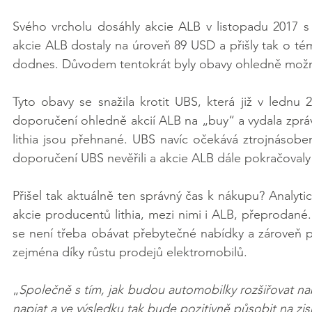
Svého vrcholu dosáhly akcie ALB v listopadu 2017 
akcie ALB dostaly na úroveň 89 USD a přišly tak o t
dodnes. Důvodem tentokrát byly obavy ohledně možné
Tyto obavy se snažila krotit UBS, která již v lednu 
doporučení ohledně akcií ALB na „buy“ a vydala zpráv
lithia jsou přehnané. UBS navíc očekává ztrojnásoben
doporučení UBS nevěřili a akcie ALB dále pokračovaly 
Přišel tak aktuálně ten správný čas k nákupu? Analyti
akcie producentů lithia, mezi nimi i ALB, přeprodan
se není třeba obávat přebytečné nabídky a zároveň po
zejména díky růstu prodejů elektromobilů.
„
Společně s tím, jak budou automobilky rozšiřovat nab
napjat a ve výsledku tak bude pozitivně působit na zis