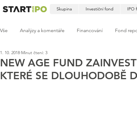
Skupina
Investiční fond
IPO 
Vše
Analýzy a komentáře
Financování
Fond repo
1. 10. 2018
Minut čtení: 3
NEW AGE FUND ZAINVEST
KTERÉ SE DLOUHODOBĚ D