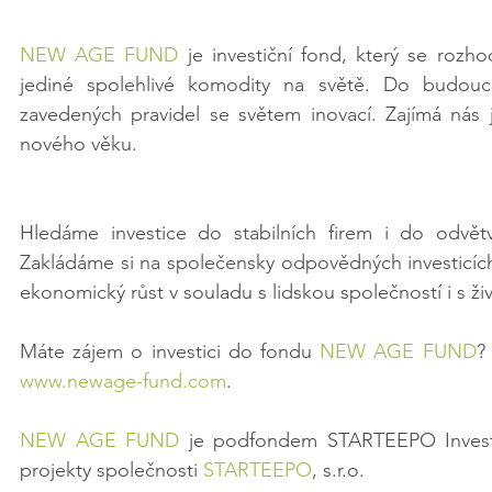
NEW AGE FUND
 je investiční fond, který se rozh
jediné spolehlivé komodity na světě. Do budoucno
zavedených pravidel se světem inovací. Zajímá nás j
nového věku.
Hledáme investice do stabilních firem i do odvětv
Zakládáme si na společensky odpovědných investicích, 
ekonomický růst v souladu s lidskou společností i s ž
Máte zájem o investici do fondu 
NEW AGE FUND
?
www.newage-fund.com
.
NEW AGE FUND
 je podfondem STARTEEPO Invest SI
projekty společnosti 
STARTEEPO
, s.r.o.