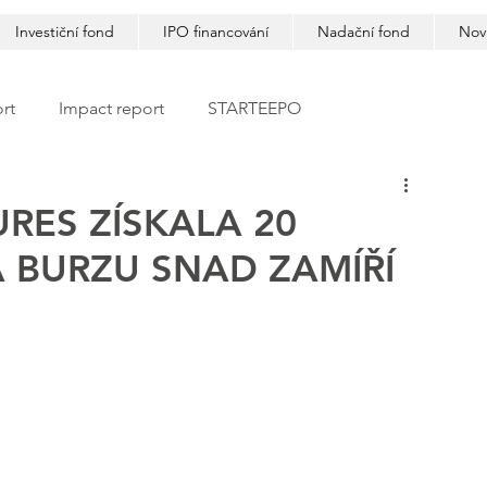
Investiční fond
IPO financování
Nadační fond
Nov
rt
Impact report
STARTEEPO
RES ZÍSKALA 20
 BURZU SNAD ZAMÍŘÍ