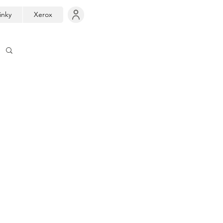
inky
Xerox