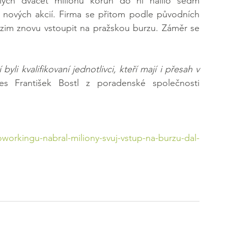
elých dvacet milionů korun do ní nalilo sedm 
 nových akcií. Firma se přitom podle původních 
dzim znovu vstoupit na pražskou burzu. Záměr se 
byli kvalifikovaní jednotlivci, kteří mají i přesah v 
s František Bostl z poradenské společnosti 
workingu-nabral-miliony-svuj-vstup-na-burzu-dal-