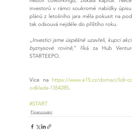
neboli coworkingu, získala kapitál. Nec
investorů v rámci soukromé nabídky úpisu
plánů z letošního jara měla pokusit na po
tak odsouvá nejdéle do příštího roku.
„
Investici jsme úspěšně uzavřeli, kupci akcií 
byznysové rovině,
“ říká za Hub Venture
STARTEEPO.
Více na 
https://www.e15.cz/domaci/lidr-co
odklada-1354285
.
#START
Financování