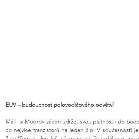
EUV – budoucnost polovodičového odvětví
Má-li si Moorov zákon udržet svou platnost i do budo
co nejvíce tranzistorů na jeden čip. V současnosti j
7nm (7nm zjednodušeně znamená, že vzdálenost mezi d