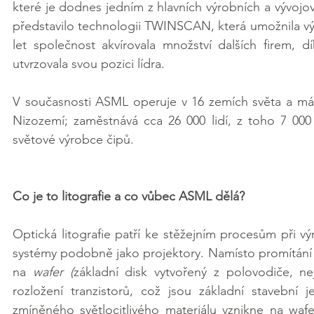
které je dodnes jedním z hlavních výrobních a vývojo
představilo technologii TWINSCAN, která umožnila výra
let společnost akvírovala množství dalších firem, d
utvrzovala svou pozici lídra.
V současnosti ASML operuje v 16 zemích světa a má v
Nizozemí; zaměstnává cca 26 000 lidí, z toho 7 000 
světové výrobce čipů.
Co je to litografie a co vůbec ASML dělá?
Optická litografie patří ke stěžejním procesům při v
systémy podobně jako projektory. Namísto promítání sn
na 
wafer (
základní disk vytvořený z polovodiče, nejč
rozložení tranzistorů, což jsou základní stavební
zmíněného světlocitlivého materiálu vznikne na wafer