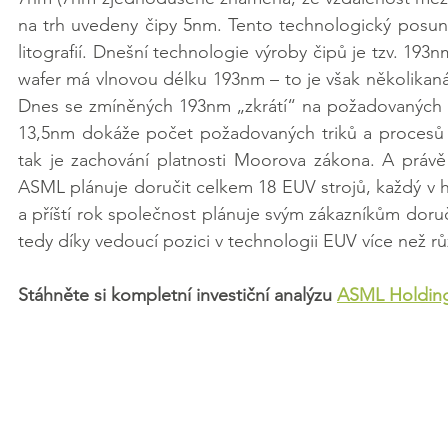
na trh uvedeny čipy 5nm. Tento technologický posu
litografií. Dnešní technologie výroby čipů je tzv. 193n
wafer má vlnovou délku 193nm – to je však několikanás
Dnes se zmíněných 193nm „zkrátí“ na požadovaných 7
13,5nm dokáže počet požadovaných triků a procesů mi
tak je zachování platnosti Moorova zákona. A právě
ASML plánuje doručit celkem 18 EUV strojů, každý v h
a příští rok společnost plánuje svým zákazníkům doruč
tedy díky vedoucí pozici v technologii EUV více než r
Stáhněte si kompletní investiční analýzu 
ASML Holdin