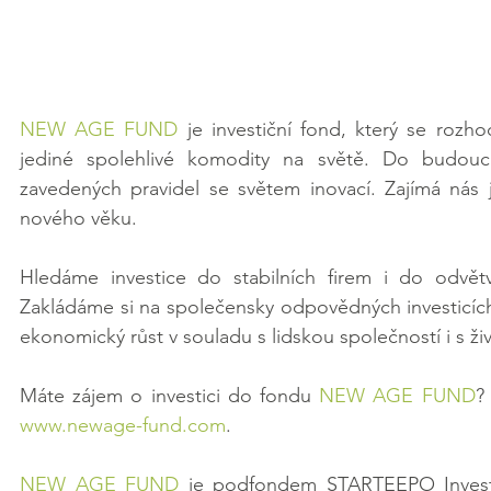
NEW AGE FUND
 je investiční fond, který se rozh
jediné spolehlivé komodity na světě. Do budoucno
zavedených pravidel se světem inovací. Zajímá nás j
nového věku.
Hledáme investice do stabilních firem i do odvětv
Zakládáme si na společensky odpovědných investicích, 
ekonomický růst v souladu s lidskou společností i s ž
Máte zájem o investici do fondu 
NEW AGE FUND
?
www.newage-fund.com
.
NEW AGE FUND
 je podfondem STARTEEPO Invest SI