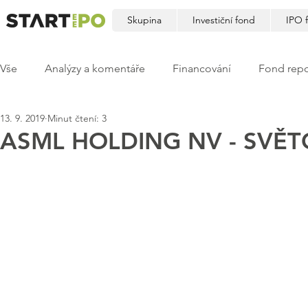
Skupina
Investiční fond
IPO 
Vše
Analýzy a komentáře
Financování
Fond repo
13. 9. 2019
Minut čtení: 3
ASML HOLDING NV - SVĚT