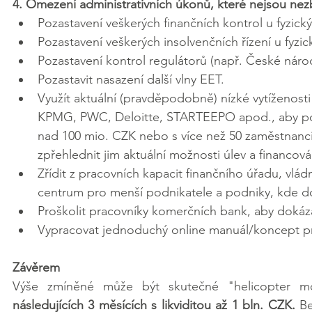
4. Omezení administrativních úkonů, které nejsou nez
Pozastavení veškerých finančních kontrol u fyzick
Pozastavení veškerých insolvenčních řízení u fyzic
Pozastavení kontrol regulátorů (např. České národ
Pozastavit nasazení další vlny EET.
Využít aktuální (pravděpodobně) nízké vytíženosti
KPMG, PWC, Deloitte, STARTEEPO apod., aby posk
nad 100 mio. CZK nebo s více než 50 zaměstnanci
zpřehlednit jim aktuální možnosti úlev a financová
Zřídit z pracovních kapacit finančního úřadu, vlád
centrum pro menší podnikatele a podniky, kde d
Proškolit pracovníky komerčních bank, aby dokáza
Vypracovat jednoduchý online manuál/koncept pr
Závěrem
Výše zmíněné může být skutečné "helicopter 
následujících 3 měsících s likviditou až 1 bln. CZK.
 Be