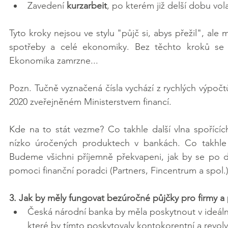
Zavedení 
kurzarbeit
, po kterém již delší dobu volaj
Tyto kroky nejsou ve stylu "půjč si, abys přežil", ale m
spotřeby a celé ekonomiky. Bez těchto kroků se b
Ekonomika zamrzne...
Pozn. Tučně vyznačená čísla vychází z rychlých výpo
2020 zveřejněném Ministerstvem financí.
Kde na to stát vezme? Co takhle další vlna spořícíc
nízko úročených produktech v bankách. Co takhle dát
Budeme všichni příjemně překvapeni, jak by se po dl
pomoci finanční poradci (Partners, Fincentrum a spol.)
3. Jak by měly fungovat bezúročné půjčky pro firmy a
Česká národní banka by měla poskytnout v ideá
které by tímto poskytovaly kontokorentní a revol