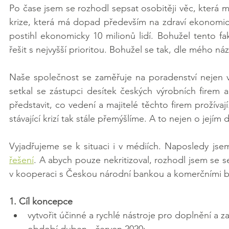
Po čase jsem se rozhodl sepsat osobitěji věc, která mě
krize, která má dopad především na zdraví ekonomické
postihl ekonomicky 10 milionů lidí. Bohužel tento fak
řešit s nejvyšší prioritou. Bohužel se tak, dle mého ná
Naše společnost se zaměřuje na poradenství nejen v 
setkal se zástupci desítek českých výrobních firem a 
představit, co vedení a majitelé těchto firem prožív
stávající krizí tak stále přemýšlíme. A to nejen o jejím 
Vyjadřujeme se k situaci i v médiích. Naposledy jsem
řešení
. A abych pouze nekritizoval, rozhodl jsem se se
v kooperaci s Českou národní bankou a komerčními b
1. Cíl koncepce
vytvořit účinné a rychlé nástroje pro doplnění a z
období duben - červen 2020;