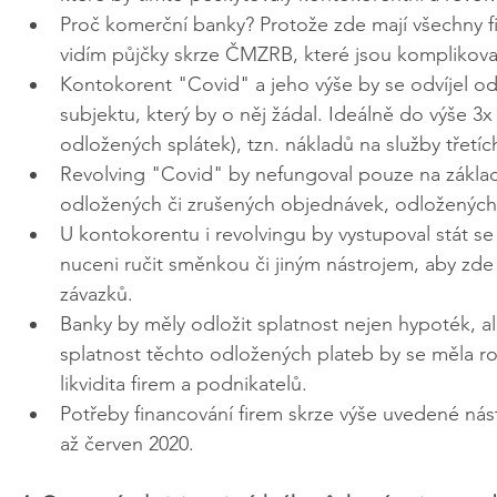
Proč komerční banky? Protože zde mají všechny firm
vidím půjčky skrze ČMZRB, které jsou komplikov
Kontokorent "Covid" a jeho výše by se odvíjel o
subjektu, který by o něj žádal. Ideálně do výše 
odložených splátek), tzn. nákladů na služby třetíc
Revolving "Covid" by nefungoval pouze na základě
odložených či zrušených objednávek, odložených 
U kontokorentu i revolvingu by vystupoval stát se 
nuceni ručit směnkou či jiným nástrojem, aby zde
závazků.
Banky by měly odložit splatnost nejen hypoték, al
splatnost těchto odložených plateb by se měla ro
likvidita firem a podnikatelů.
Potřeby financování firem skrze výše uvedené nást
až červen 2020.