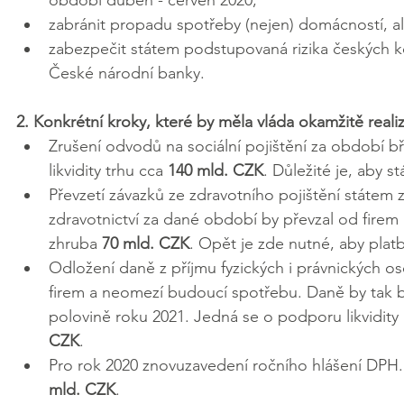
zabránit propadu spotřeby (nejen) domácností, al
zabezpečit státem podstupovaná rizika českých ko
České národní banky.
2. Konkrétní kroky, které by měla vláda okamžitě reali
Zrušení odvodů na sociální pojištění za období 
likvidity trhu cca 
140 mld. CZK
. Důležité je, aby s
Převzetí závazků ze zdravotního pojištění státem
zdravotnictví za dané období by převzal od firem
zhruba 
70 mld. CZK
. Opět je zde nutné, aby pla
Odložení daně z příjmu fyzických i právnických os
firem a neomezí budoucí spotřebu. Daně by tak b
polovině roku 2021. Jedná se o podporu likvidity
CZK
.
Pro rok 2020 znovuzavedení ročního hlášení DPH. 
mld. CZK
.