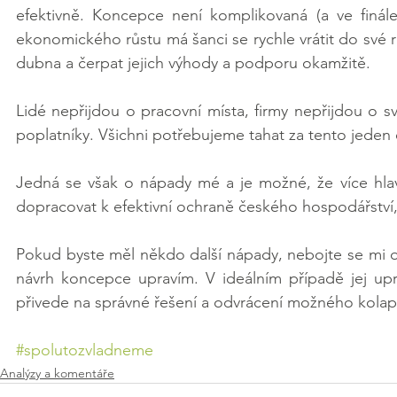
efektivně. Koncepce není komplikovaná (a ve finále
ekonomického růstu má šanci se rychle vrátit do své rů
dubna a čerpat jejich výhody a podporu okamžitě.
Lidé nepřijdou o pracovní místa, firmy nepřijdou o sv
poplatníky. Všichni potřebujeme tahat za tento jeden e
Jedná se však o nápady mé a je možné, že více hlav
dopracovat k efektivní ochraně českého hospodářství, 
Pokud byste měl někdo další nápady, nebojte se mi o
návrh koncepce upravím. V ideálním případě jej upr
přivede na správné řešení a odvrácení možného kolap
#spolutozvladneme
Analýzy a komentáře