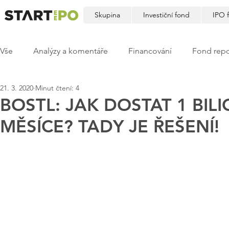
Skupina
Investiční fond
IPO 
Vše
Analýzy a komentáře
Financování
Fond repo
21. 3. 2020
Minut čtení: 4
BOSTL: JAK DOSTAT 1 BI
MĚSÍCE? TADY JE ŘEŠENÍ!