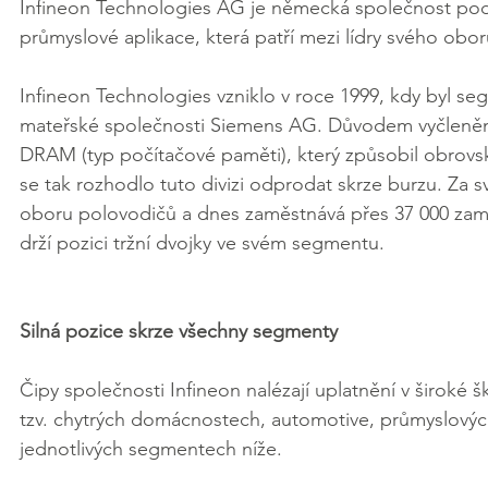
Infineon Technologies AG
je německá společnost podni
průmyslové aplikace, která patří mezi lídry svého obor
Infineon Technologies vzniklo v roce 1999, kdy byl s
mateřské společnosti Siemens AG. Důvodem vyčlenění
DRAM (typ počítačové paměti), který způsobil obrovsk
se tak rozhodlo tuto divizi odprodat skrze burzu. Za sv
oboru polovodičů a dnes zaměstnává přes 37 000 zamě
drží pozici tržní dvojky ve svém segmentu.
Silná pozice skrze všechny segmenty
Čipy společnosti Infineon nalézají uplatnění v široké
tzv. chytrých domácnostech, automotive, průmyslovýc
jednotlivých segmentech níže.