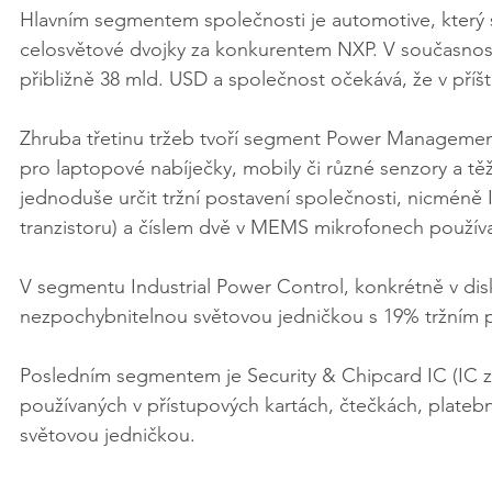
Hlavním segmentem společnosti je automotive, který se 
celosvětové dvojky za konkurentem NXP. V současnos
přibližně 38 mld. USD a společnost očekává, že v příš
Zhruba třetinu tržeb tvoří segment Power Managemen
pro laptopové nabíječky, mobily či různé senzory a tě
jednoduše určit tržní postavení společnosti, nicméně
tranzistoru) a číslem dvě v MEMS mikrofonech použív
V segmentu Industrial Power Control, konkrétně v dis
nezpochybnitelnou světovou jedničkou s 19% tržním
Posledním segmentem je Security & Chipcard IC (IC z
používaných v přístupových kartách, čtečkách, platebn
světovou jedničkou.