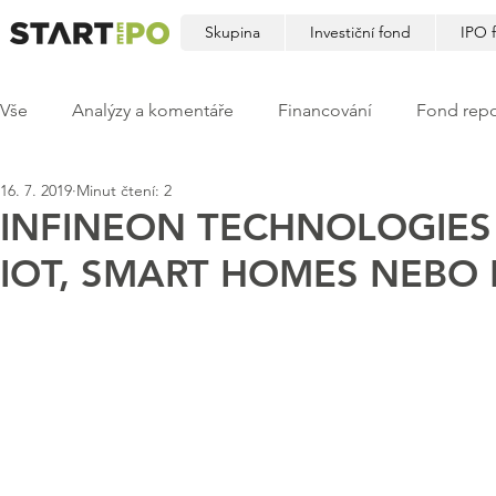
Skupina
Investiční fond
IPO 
Vše
Analýzy a komentáře
Financování
Fond repo
16. 7. 2019
Minut čtení: 2
INFINEON TECHNOLOGIES 
IOT, SMART HOMES NEBO