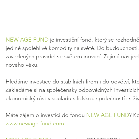
NEW AGE FUND
 je investiční fond, který se rozhodn
jediné spolehlivé komodity na světě. Do budoucnosti. M
zavedených pravidel se světem inovací. Zajímá nás jedi
nového věku.
Hledáme investice do stabilních firem i do odvětví, kt
Zakládáme si na společensky odpovědných investicích, 
ekonomický růst v souladu s lidskou společností i s ži
Máte zájem o investici do fondu 
NEW AGE FUND
? Ko
www.newage-fund.com
.