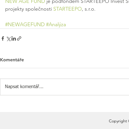
NEW AGE FUND
 je podfondem STARTEEPO Invest SICA
projekty společnosti 
STARTEEPO
, s.r.o.
#NEWAGEFUND
#Analýza
Komentáře
Napsat komentář...
Copyright 