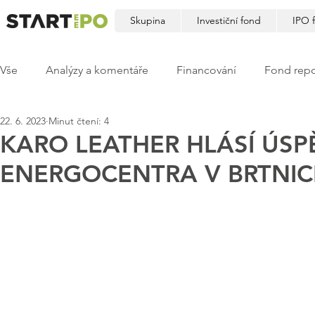
Skupina
Investiční fond
IPO 
Vše
Analýzy a komentáře
Financování
Fond repo
22. 6. 2023
Minut čtení: 4
KARO LEATHER HLÁSÍ ÚS
ENERGOCENTRA V BRTNIC