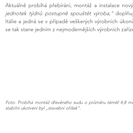
Aktuálně probíhá přebírání, montáž a instalace nový
jednotek týdnů postupně spouštět výroba,“ 
doplňuj
Itálie a jedná se v případě veškerých výrobních úkonů
se tak stane jedním z nejmodernějších výrobních zaříz
Foto: Probíhá montáž dřevěného sudu o průměru téměř 4,8 metr
stabilní ukotvení byl „stavební oříšek“.