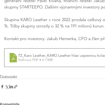
generální ředitel Pavel Klvaňa, finanční ředitel J
skupiny STARTEEPO. Dalšími významnými investory jsou
Skupina KARO Leather v roce 2022 prodala celkový ob
%. Tržby skupiny vzrostly o 32 % na 191 milionů korun.
Kontakt pro investory: Jakub Hemerka, CFO a člen př
TZ_Karo Leather_KARO Leather hlasi uspesnou kolau
Stáhnout PDF • 4.11MB
Financování
Komentáře