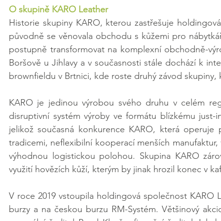
O skupině KARO Leather
Historie skupiny KARO, kterou zastřešuje holdingová
původně se věnovala obchodu s kůžemi pro nábytkářs
postupně transformovat na komplexní obchodně-výrobn
Boršově u Jihlavy a v současnosti stále dochází k intenz
brownfieldu v Brtnici, kde roste druhý závod skupiny, 
KARO je jedinou výrobou svého druhu v celém regi
disruptivní systém výroby ve formátu blízkému just-i
jelikož současná konkurence KARO, která operuje př
tradicemi, neflexibilní kooperací menších manufaktur, 
výhodnou logistickou polohou. Skupina KARO zárov
využití hovězích kůží, kterým by jinak hrozil konec v 
V roce 2019 vstoupila holdingová společnost KARO Le
burzy a na českou burzu RM-Systém. Většinový akciový 