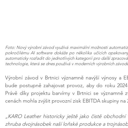
Foto: Nový výrobní závod využívá maximální možnosti automatizac
pokročilému AI software dokáže po několika učících opakovanýc
automaticky rozřadit do jednotlivých kategorií pro další zpracován
technologie, která se dnes používá v moderních výrobních závode
Výrobní závod v Brtnici významně navýší výnosy a 
bude postupně zahajovat provoz, aby do roku 2024
Právě díky projektu barvírny v Brtnici se významně 
cenách mohla zvýšit provozní zisk EBITDA skupiny na 2
„KARO Leather historicky ještě jako čistě obchodní 
zhruba dvojnásobek naší loňské produkce a trojnásob