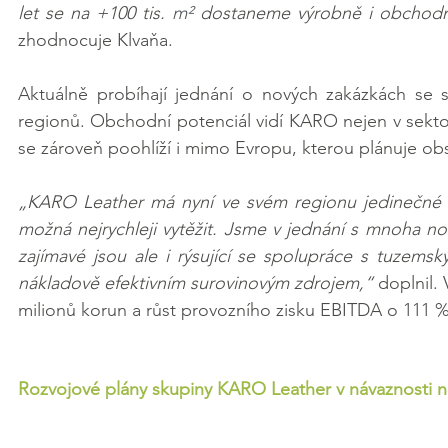
let se na +100 tis. 
m²
 dostaneme výrobně i obchodně
zhodnocuje Klvaňa.
Aktuálně probíhají jednání o nových zakázkách se s
regionů. Obchodní potenciál vidí KARO nejen v sektoru
se zároveň poohlíží i mimo Evropu, kterou plánuje ob
„KARO Leather má nyní ve svém regionu jedinečné 
možná nejrychleji vytěžit. Jsme v jednání s mnoha nový
zajímavé jsou ale i rýsující se spolupráce s tuzems
nákladově efektivním surovinovým zdrojem,“ 
doplnil.
milionů korun a růst provozního zisku EBITDA o 111 %
Rozvojové plány skupiny KARO Leather v návaznosti n