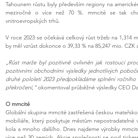
Tahounem růstu byly především regiony na americkém ko
meziročně o více než 70 %. mmcité se tak chce 
vnitroevropských trhů.
V roce 2023 se očekává celkový růst tržeb na 1,314 ml
by měl vzrůst dokonce o 39,33 % na 85,247 mio. CZK a č
„Růst marže byl pozitivně ovlivněn jak rostoucí prod
pozitivními obchodními výsledky jednotlivých poboč
druhé pololetí 2023 předpokládáme splnění ročního p
překročení,“
 okomentoval průběžné výsledky CEO Da
O mmcité
Globální skupina mmcité zastřešená českou mateřskou
mobiliáře, který poskytuje městům nepostradatelné vyb
kola a mnoho dalšího. Dnes najdeme výrobky mmcit
více než 30 zemích. Akcie společnosti se pod ticke