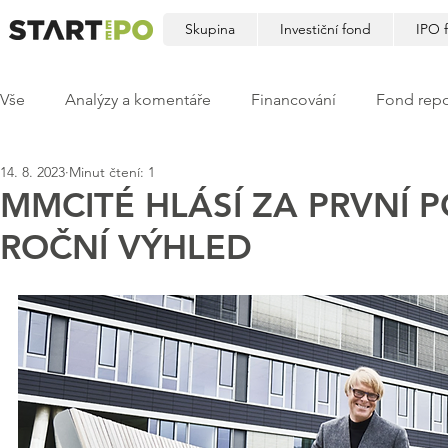
Skupina
Investiční fond
IPO 
Vše
Analýzy a komentáře
Financování
Fond repo
14. 8. 2023
Minut čtení: 1
MMCITÉ HLÁSÍ ZA PRVNÍ 
ROČNÍ VÝHLED