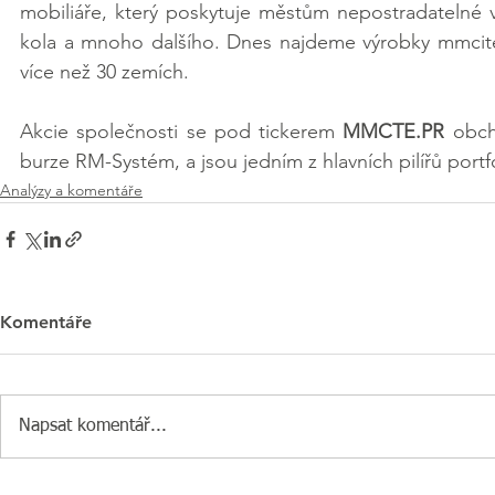
mobiliáře, který poskytuje městům nepostradatelné vyb
kola a mnoho dalšího. Dnes najdeme výrobky mmcit
více než 30 zemích. 
Akcie společnosti se pod tickerem 
MMCTE.PR
 obch
burze RM-Systém
, a jsou jedním z hlavních pilířů por
Analýzy a komentáře
Komentáře
Napsat komentář...