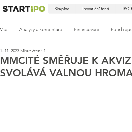
Skupina
Investiční fond
IPO 
Vše
Analýzy a komentáře
Financování
Fond repo
1. 11. 2023
Minut čtení: 1
MMCITÉ SMĚŘUJE K AKVIZ
SVOLÁVÁ VALNOU HROM