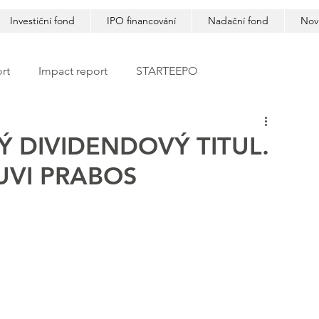
Investiční fond
IPO financování
Nadační fond
Nov
rt
Impact report
STARTEEPO
Ý DIVIDENDOVÝ TITUL.
UVI PRABOS