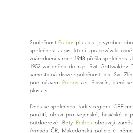
Společnost 
Prabos
 plus a.s. je výrobce obuv
společnost Japis, která zpracovávala usně 
znárodnění v roce 1948 přešla společnost J
1952 začleněna do n.p. Svit Gottwaldov. 
samostatná divize společnosti a.s. Svit Zlín.
pod názvem 
Prabos
 a.s. Slavičín, která
plus a.s.
Dnes se společnost řadí v regionu CEE mez
použití, obuvi pro vojenské, hasičské a p
outdoorové. Boty 
Prabos
 obouvají zaměst
Armáda ČR, Makedonská policie či němec