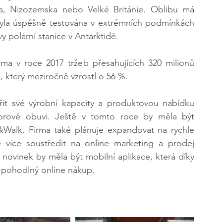
ka, Nizozemska nebo Velké Británie. Oblibu má 
byla úspěšně testována v extrémních podmínkách 
 polární stanice v Antarktidě.
ma v roce 2017 tržeb přesahujících 320 milionů 
, který meziročně vzrostl o 56 %.
ířit své výrobní kapacity a produktovou nabídku 
ové obuvi. Ještě v tomto roce by měla být 
Walk. Firma také plánuje expandovat na rychle 
e více soustředit na online marketing a prodej 
novinek by měla být mobilní aplikace, která díky 
 pohodlný online nákup.