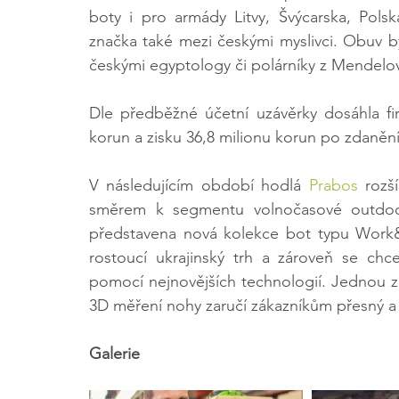
boty i pro armády Litvy, Švýcarska, Pols
značka také mezi českými myslivci. Obuv 
českými egyptology či polárníky z Mendelovy
Dle předběžné účetní uzávěrky dosáhla fir
korun a zisku 36,8 milionu korun po zdanění
V následujícím období hodlá 
Prabos
 rozš
směrem k segmentu volnočasové outdoor
představena nová kolekce bot typu Work&
rostoucí ukrajinský trh a zároveň se chc
pomocí nejnovějších technologií. Jednou z 
3D měření nohy zaručí zákazníkům přesný a
Galerie