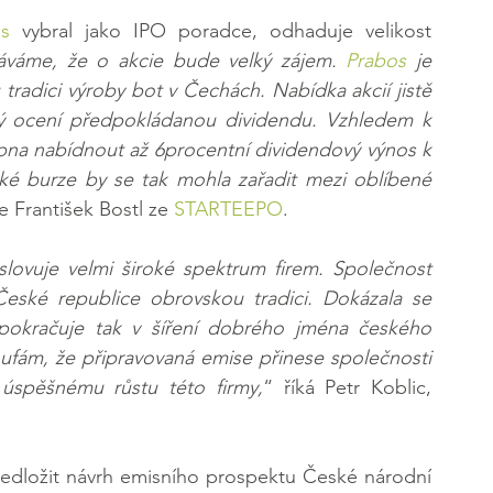
s
 vybral jako IPO poradce, odhaduje velikost 
váme, že o akcie bude velký zájem. 
Prabos
 je 
 tradici výroby bot v Čechách. Nabídka akcií jistě 
rý ocení předpokládanou dividendu. Vzhledem k 
pna nabídnout až 6procentní dividendový výnos k 
ké burze by se tak mohla zařadit mezi oblíbené 
 František Bostl ze 
STARTEEPO
.
slovuje velmi široké spektrum firem. Společnost 
eské republice obrovskou tradici. Dokázala se 
a pokračuje tak v šíření dobrého jména českého 
fám, že připravovaná emise přinese společnosti 
 úspěšnému růstu této firmy,
“ říká Petr Koblic, 
ředložit návrh emisního prospektu České národní 