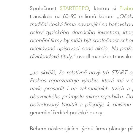
Společnost 
STARTEEPO
, kterou si 
Prabo
transakce na 60–90 milionů korun. „
Očeká
tradiční česká firma navazující na baťovskou
osloví typického domácího investora, kte
ocenění firmy by měla být společnost scho
očekávané upisovací ceně akcie. Na pražs
dividendové tituly,
“ uvedl manažer transakce
„
Je skvělé, že relativně nový trh START o
Prabos reprezentuje výrobu, která má v Č
navíc prosadit i na zahraničních trzích 
obuvnického průmyslu mimo republiku. Dou
požadovaný kapitál a přispěje k dalšímu
generální ředitel pražské burzy.
Během následujících týdnů firma plánuje p