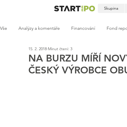
Skupina
Vše
Analýzy a komentáře
Financování
Fond repo
15. 2. 2018
Minut čtení: 3
NA BURZU MÍŘÍ NOV
ČESKÝ VÝROBCE OB