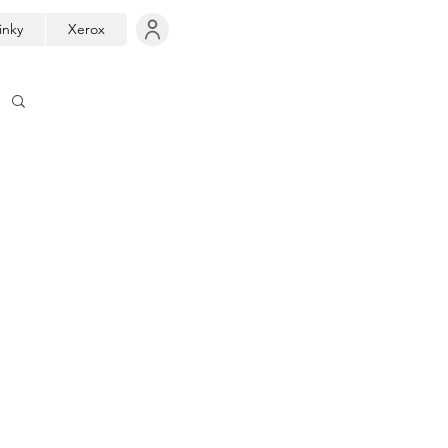
inky
Xerox