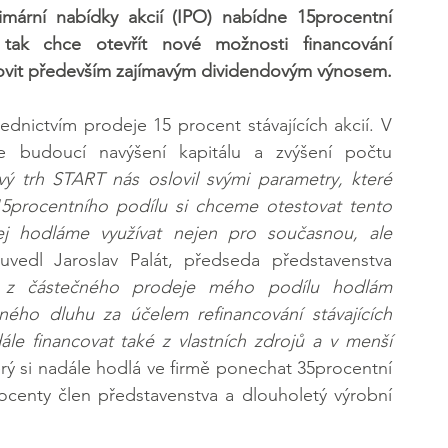
imární nabídky akcií (IPO) nabídne 15procentní 
tak chce otevřít nové možnosti financování 
lovit především zajímavým dividendovým výnosem.
dnictvím prodeje 15 procent stávajících akcií. V 
 budoucí navýšení kapitálu a zvýšení počtu 
ý trh START nás oslovil svými parametry, které 
15procentního podílu si chceme otestovat tento 
ej hodláme využívat nejen pro současnou, ale 
uvedl Jaroslav Palát, předseda představenstva 
u z částečného prodeje mého podílu hodlám 
ého dluhu za účelem refinancování stávajících 
e financovat také z vlastních zdrojů a v menší 
erý si nadále hodlá ve firmě ponechat 35procentní 
centy člen představenstva a dlouholetý výrobní 