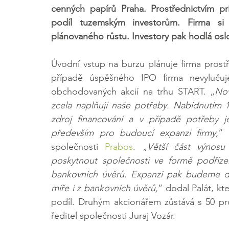
cenných papírů Praha. Prostřednictvím pr
podíl tuzemským investorům. Firma si 
plánovaného růstu. Investory pak hodlá os
Úvodní vstup na burzu plánuje firma prostře
případě úspěšného IPO firma nevylučuje
obchodovaných akcií na trhu START. „
Nov
zcela naplňují naše potřeby. Nabídnutím 
zdroj financování a v případě potřeby j
především pro budoucí expanzi firmy,
“ 
společnosti 
Prabos
. „
Větší část výnos
poskytnout společnosti ve formě podřízen
bankovních úvěrů. Expanzi pak budeme dál
míře i z bankovních úvěrů,
“ dodal Palát, kt
podíl. Druhým akcionářem zůstává s 50 pro
ředitel společnosti Juraj Vozár.