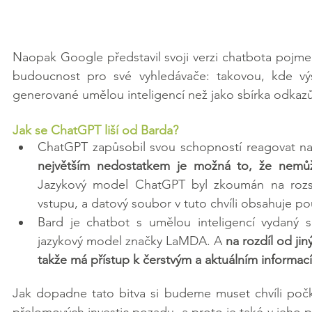
Naopak Google představil svoji verzi chatbota pojme
budoucnost pro své vyhledávače: takovou, kde výs
generované umělou inteligencí než jako sbírka odkazů,
Jak se ChatGPT liší od Barda?
ChatGPT zapůsobil svou schopností reagovat na s
největším nedostatkem je možná to, že nemůž
Jazykový model ChatGPT byl zkoumán na rozsá
vstupu, a datový soubor v tuto chvíli obsahuje p
Bard je chatbot s umělou inteligencí vydaný s
jazykový model značky LaMDA. A 
na rozdíl od ji
takže má přístup k čerstvým a aktuálním informac
Jak dopadne tato bitva si budeme muset chvíli počk
přelomových investic pozadu, a proto je také v jeho 