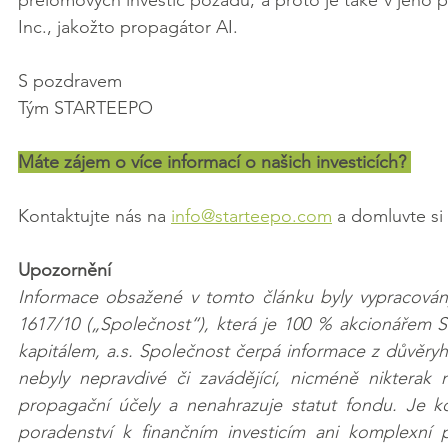
Inc., jakožto propagátor AI.
S pozdravem
Tým STARTEEPO
Máte zájem o více informací o našich investicích? 
Kontaktujte nás na 
info@starteepo.com
 a domluvte si
Upozornění
Informace obsažené v tomto článku byly vypracovány
1617/10 („Společnost“), která je 100 % akcionářem 
kapitálem, a.s. Společnost čerpá informace z důvěryh
nebyly nepravdivé či zavádějící, nicméně nikterak 
propagační účely a nenahrazuje statut fondu. Je k
poradenství k finančním investicím ani komplexní 