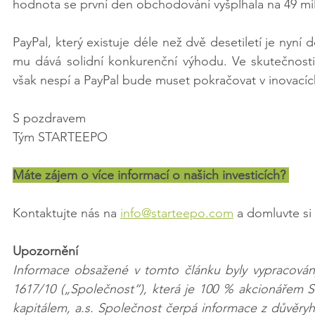
hodnota se první den obchodování vyšplhala na 49 mil
PayPal, který existuje déle než dvě desetiletí je nyn
mu dává solidní konkurenční výhodu. Ve skutečnosti
však nespí a PayPal bude muset pokračovat v inovacích,
S pozdravem
Tým STARTEEPO
Máte zájem o více informací o našich investicích? 
Kontaktujte nás na 
info@starteepo.com
 a domluvte si
Upozornění
Informace obsažené v tomto článku byly vypracovány
1617/10 („Společnost“), která je 100 % akcionářem 
kapitálem, a.s. Společnost čerpá informace z důvěryh