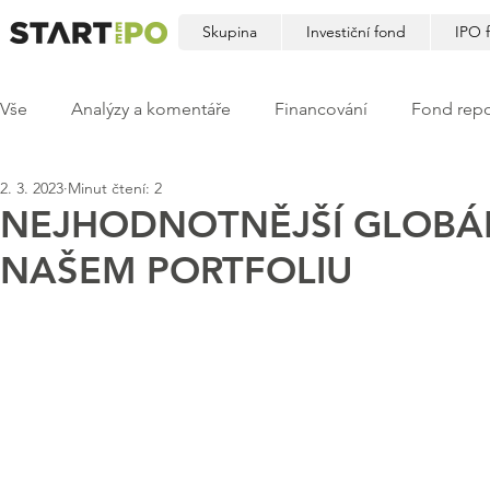
Skupina
Investiční fond
IPO 
Vše
Analýzy a komentáře
Financování
Fond repo
2. 3. 2023
Minut čtení: 2
NEJHODNOTNĚJŠÍ GLOBÁL
NAŠEM PORTFOLIU