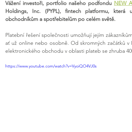
Vážení investoři, portfolio našeho podfondu 
NEW A
Holdings, Inc. (PYPL), fintech platformu, která 
obchodníkům a spotřebitelům po celém světě. 
Platební řešení společnosti umožňují jejím zákazníkům p
ať už online nebo osobně. Od skromných začátků v Pa
elektronického obchodu v oblasti plateb se zhruba 40
https://www.youtube.com/watch?v=VyoiQO4VJ0s