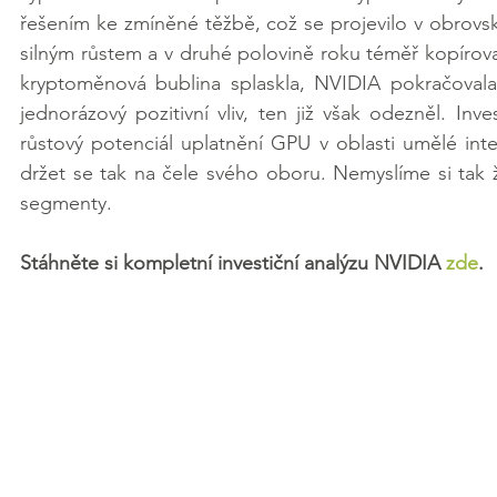
řešením ke zmíněné těžbě, což se projevilo v obrovs
silným růstem a v druhé polovině roku téměř kopíroval
kryptoměnová bublina splaskla, NVIDIA pokračovala 
jednorázový pozitivní vliv, ten již však odezněl. Inv
růstový potenciál uplatnění GPU v oblasti umělé in
držet se tak na čele svého oboru. Nemyslíme si tak 
segmenty.
Stáhněte si kompletní investiční analýzu NVIDIA 
zde
. 