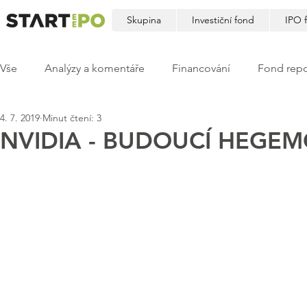
Skupina
Investiční fond
IPO 
Vše
Analýzy a komentáře
Financování
Fond repo
4. 7. 2019
Minut čtení: 3
NVIDIA - BUDOUCÍ HEG