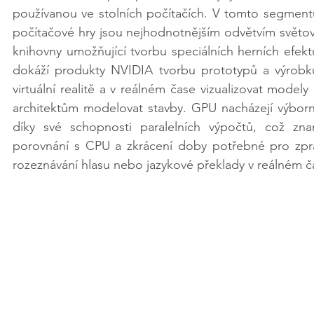
používanou ve stolních počítačích. V tomto segmentu
počítačové hry jsou nejhodnotnějším odvětvím světov
knihovny umožňující tvorbu speciálních herních efektů 
dokáží produkty NVIDIA tvorbu prototypů a výrobků v
virtuální realitě a v reálném čase vizualizovat mode
architektům modelovat stavby. GPU nacházejí výborn
díky své schopnosti paralelních výpočtů, což zna
porovnání s CPU a zkrácení doby potřebné pro zprac
rozeznávání hlasu nebo jazykové překlady v reálném č