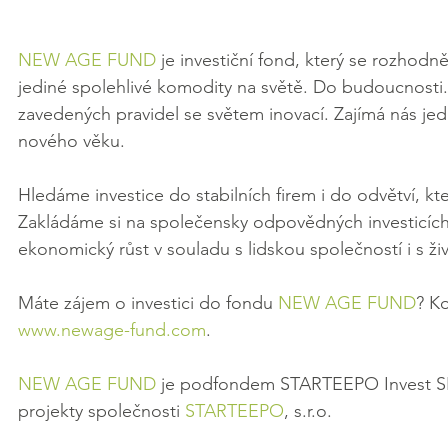
NEW AGE FUND
 je investiční fond, který se rozhodn
jediné spolehlivé komodity na světě. Do budoucnosti. M
zavedených pravidel se světem inovací. Zajímá nás jedi
nového věku. 
Hledáme investice do stabilních firem i do odvětví, kt
Zakládáme si na společensky odpovědných investicích, 
ekonomický růst v souladu s lidskou společností i s ži
Máte zájem o investici do fondu 
NEW AGE FUND
? Ko
www.newage-fund.com
.
NEW AGE FUND
 je podfondem STARTEEPO Invest SICA
projekty společnosti 
STARTEEPO
, s.r.o.