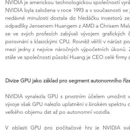
NVIDIA je americkou technologickou společností vyrábě
NVIDIA byla založena v roce 1993 a v současnosti se
nedávné minulosti dostala do hledáčku investorů z
odpadlíky Jensenem Huangem z AMD a Chrisem Malach
se ve svých profesích zabývali vývojem grafických č
porovnání s klasickými CPU. Rovněž věřili v nárůst popul
mezi jedny z nejvíce náročných výpočetních úkonů. 
stále ve společnosti působí Huang je CEO celé firmy
Divize GPU jako základ pro segment autonomního říze
NVIDIA vynalezla GPU s prvotním účelem umožnit vý
vývoje však GPU nalezlo uplatnění v širokém spektru ob
velkého objemu dat až po autonomní vozidla.
V oblasti GPU pro počítačové hry je NVIDIA sv