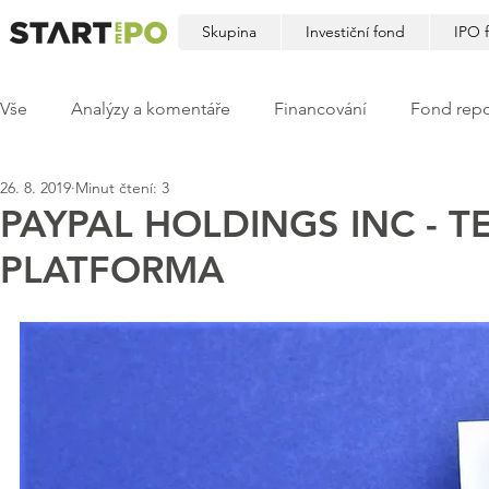
Skupina
Investiční fond
IPO 
Vše
Analýzy a komentáře
Financování
Fond repo
26. 8. 2019
Minut čtení: 3
PAYPAL HOLDINGS INC - 
PLATFORMA