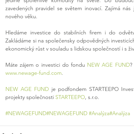
jediné spolehlivé komodity na světě. Do budoucno
zavedených pravidel se světem inovací. Zajímá nás j
nového věku.
Hledáme investice do stabilních firem i do odvětv
Zakládáme si na společensky odpovědných investicích, 
ekonomický růst v souladu s lidskou společností i s ž
Máte zájem o investici do fondu 
NEW AGE FUND
?
www.newage-fund.com
.
NEW AGE FUND
 je podfondem STARTEEPO Invest SI
projekty společnosti 
STARTEEPO
, s.r.o.
#NEWAGEFUND
#NEWAGEFUND
#Analýza
#Analýza