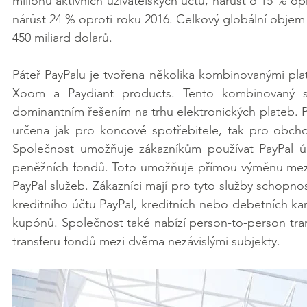
miliónů aktivních uživatelských účtů, nárůst o 15 % opr
nárůst 24 % oproti roku 2016. Celkový globální objem
450 miliard dolarů. 
Páteř PayPalu je tvořena několika kombinovanými plat
Xoom a Paydiant products. Tento kombinovaný sy
dominantním řešením na trhu elektronických plateb. P
určena jak pro koncové spotřebitele, tak pro obchod
Společnost umožňuje zákazníkům používat PayPal ú
peněžních fondů. Toto umožňuje přímou výměnu mezi p
PayPal služeb. Zákazníci mají pro tyto služby schopnost
kreditního účtu PayPal, kreditních nebo debetních kar
kupónů. Společnost také nabízí person-to-person tr
transferu fondů mezi dvěma nezávislými subjekty.