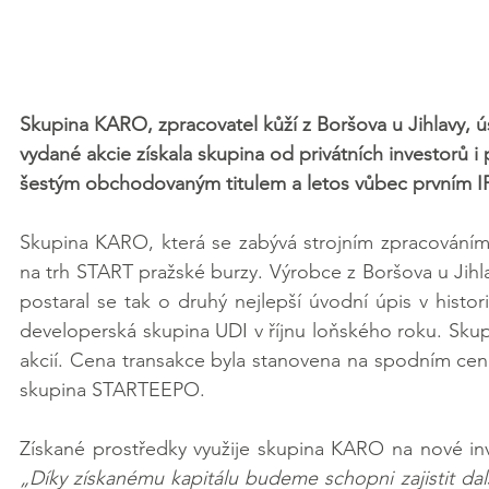
Skupina KARO, zpracovatel kůží z Boršova u Jihlavy, 
vydané akcie získala skupina od privátních investorů i
šestým obchodovaným titulem a letos vůbec prvním I
Skupina KARO, která se zabývá strojním zpracováním 
na trh START pražské burzy. Výrobce z Boršova u Jihla
postaral se tak o druhý nejlepší úvodní úpis v histor
developerská skupina UDI v říjnu loňského roku. Skupi
akcií. Cena transakce byla stanovena na spodním cen
skupina STARTEEPO.
„Díky získanému kapitálu budeme schopni zajistit dalš