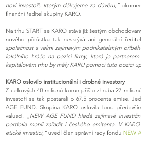
noví investoři, kterým děkujeme za důvěru,“ 
okoment
finanční ředitel skupiny KARO.
Na trhu START se KARO stává již šestým obchodovaným
nového přírůstku tak neskrývá ani generální ředite
společnost s velmi zajímavým podnikatelským příběhem
lokálního hráče na pozici firmy, která je partnere
kapitálovém trhu by měly KARU pomoci tuto pozici upev
KARO oslovilo institucionální i drobné investory
Z celkových 40 milionů korun přišlo zhruba 27 milionů 
investoři se tak postarali o 67,5 procenta emise. Je
AGE FUND. Skupina KARO oslovila fond především 
valuací. 
„NEW AGE FUND hledá zajímavé investiční p
portfolia mohli zařadit i českého emitenta. V KARO 
etické investici,“
 uvedl člen správní rady fondu 
NEW 