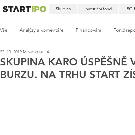
Skupina
Investiční fond
IPO 
Vše
Analýzy a komentáře
Financování
Fond repo
22. 10. 2019
Minut čtení: 4
SKUPINA KARO ÚSPĚŠNĚ 
BURZU. NA TRHU START Z