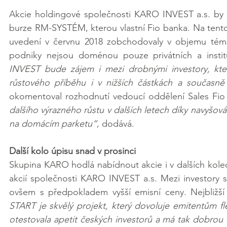
Akcie holdingové společnosti KARO INVEST a.s. by 
burze RM-SYSTÉM, kterou vlastní Fio banka. Na tento 
uvedení v červnu 2018 zobchodovaly v objemu téměř
podniky nejsou doménou pouze privátních a institu
INVEST bude zájem i mezi drobnými investory, kt
růstového příběhu i v nižších částkách a současn
okomentoval rozhodnutí vedoucí oddělení Sales Fio
dalšího výrazného růstu v dalších letech díky navyšová
na domácím parketu“
, dodává.
Další kolo úpisu snad v prosinci
Skupina KARO hodlá nabídnout akcie i v dalších kole
akcií společnosti KARO INVEST a.s. Mezi investory se
ovšem s předpokladem vyšší emisní ceny. Nejbližší 
START je skvělý projekt, který dovoluje emitentům fl
otestovala apetit českých investorů a má tak dobrou 