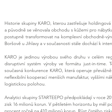
Historie skupiny KARO, kterou zastřešuje holdingová 
a původně se věnovala obchodu s kůžemi pro nábytkář
postupně transformovat na komplexní obchodně-výrobn
Boršově u Jihlavy a v současnosti stále dochází k intenzi
KARO je jedinou výrobou svého druhu v celém regi
disruptivní systém výroby ve formátu just-in-time. 
současná konkurence KARO, která operuje převážně v 
neflexibilní kooperací menších manufaktur, vyššími ná
logistickou polohou.
Analytici skupiny STARTEEPO předpokládají v roce 201
zisk 16 milionů korun. V pětiletém horizontu by měl p
procent ročně na 410 milionů korun. Růst čistého zis