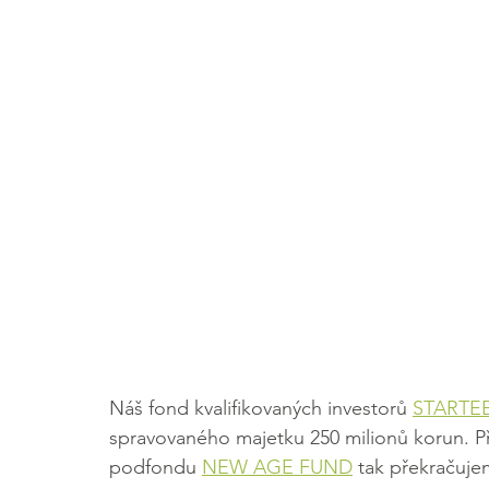
Náš fond kvalifikovaných investorů 
STARTEE
spravovaného majetku 250 milionů korun. Př
podfondu 
NEW AGE FUND
 tak překračuje