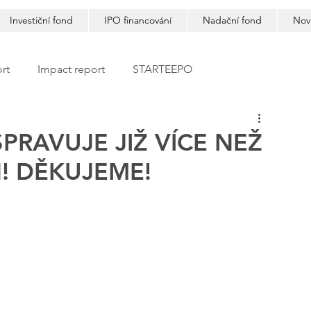
Investiční fond
IPO financování
Nadační fond
Nov
rt
Impact report
STARTEEPO
PRAVUJE JIŽ VÍCE NEŽ
! DĚKUJEME!