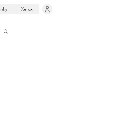
inky
Xerox