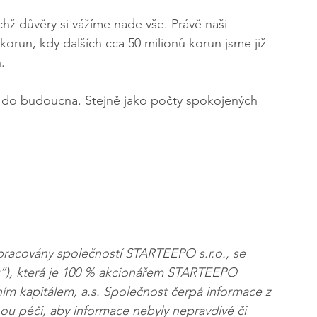
hž důvěry si vážíme nade vše. Právě naši 
ů korun, kdy dalších cca 50 milionů korun jsme již 
.
 i do budoucna. Stejně jako počty spokojených 
pracovány společností STARTEEPO s.r.o., se 
st“), která je 100 % akcionářem STARTEEPO 
ím kapitálem, a.s. Společnost čerpá informace z 
ou péči, aby informace nebyly nepravdivé či 