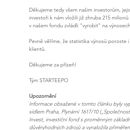
Děkujeme tedy všem našim investorům, jejic
investoři k nám vložili již zhruba 215 milion
v našem fondu zvládli "vyrobit" na výnosech
Pevně věříme, že statistika výnosů poroste
klientů.
Děkujeme za přízeň!
Tým STARTEEPO
Upozornění
Informace obsažené v tomto článku byly vy
sídlem Praha, Plynární 1617/10 („Společno
Invest, investiční fond s proměnným základn
důvěryhodných zdrojů a vynaložila přiměřen