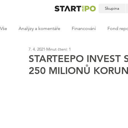
Skupina
Vše
Analýzy a komentáře
Financování
Fond repo
7. 4. 2021
Minut čtení: 1
STARTEEPO INVEST S
250 MILIONŮ KORUN