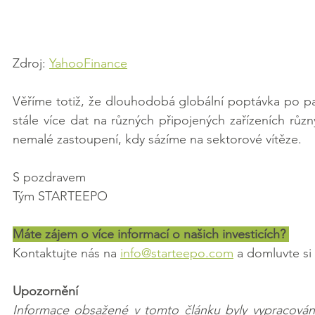
Zdroj: 
YahooFinance
Věříme totiž, že dlouhodobá globální poptávka po p
stále více dat na různých připojených zařízeních rů
nemalé zastoupení, kdy sázíme na sektorové vítěze.
S pozdravem
Tým STARTEEPO
Máte zájem o více informací o našich investicích? 
Kontaktujte nás na 
info@starteepo.com
 a domluvte si
Upozornění
Informace obsažené v tomto článku byly vypracovány