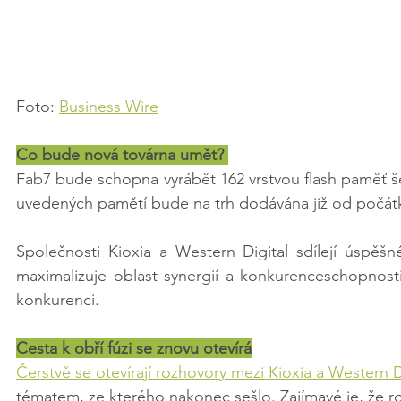
Foto: 
Business Wire
Co bude nová továrna umět? 
Fab7 bude schopna vyrábět 162 vrstvou flash paměť še
uvedených pamětí bude na trh dodávána již od počátk
Společnosti Kioxia a Western Digital sdílejí úspěšn
maximalizuje oblast synergií a konkurenceschopnosti
konkurenci. 
Cesta k obří fúzi se znovu otevírá
Čerstvě se otevírají rozhovory mezi Kioxia a Western 
tématem, ze kterého nakonec sešlo. Zajímavé je, že r