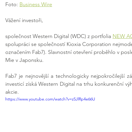
Foto: 
Business Wire
Vážení investoři, 
společnost Western Digital (WDC) z portfolia 
NEW A
spolupráci se společností Kioxia Corporation nejmode
označením Fab7). Slavnostní otevření proběhlo v posle
Mie v Japonsku. 
Fab7 je nejnovější a technologicky nejpokročilejší 
investicí získá Western Digital na trhu konkurenční v
akcie.
https://www.youtube.com/watch?v=z5JlRp4e66U