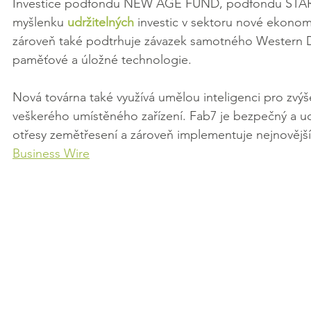
Investice podfondu NEW AGE FUND, podfondu STARTEEP
myšlenku 
udržitelných
 investic v sektoru nové ekonomi
zároveň také podtrhuje závazek samotného Western D
paměťové a úložné technologie. 
Nová továrna také využívá umělou inteligenci pro zvýše
veškerého umístěného zařízení. Fab7 je bezpečný a ud
otřesy zemětřesení a zároveň implementuje nejnovější
Business Wire