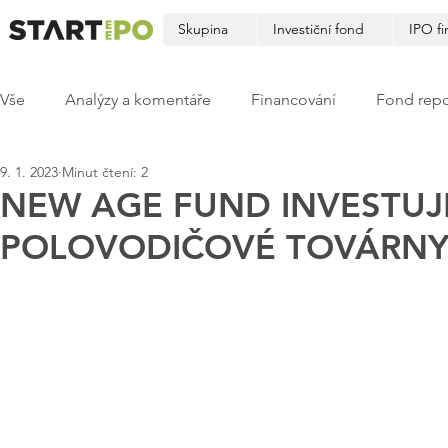
Skupina
Investiční fond
IPO fi
Vše
Analýzy a komentáře
Financování
Fond repo
9. 1. 2023
Minut čtení: 2
NEW AGE FUND INVESTUJ
POLOVODIČOVÉ TOVÁRNY