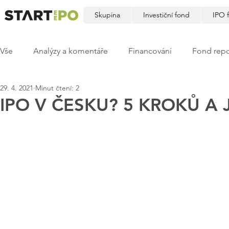
Skupina
Investiční fond
IPO 
Vše
Analýzy a komentáře
Financování
Fond repo
29. 4. 2021
Minut čtení: 2
IPO V ČESKU? 5 KROKŮ A 