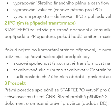
vypracování 5letého finančního plánu a cash flow
vypracování valuace (cenové pásmo pro IPO)
vytvoření projektu = definování IPO z pohledu vel
2 IPO tým (a případná transformace)
STARTEEPO zajistí vše po straně obchodní a komunikač
popřípadě o PR agenturu, pokud hodlá emitent maxima
Pokud nejste po korporátní stránce připraveni, je nut
totiž musí splňovat následující předpoklady:
akciová společnost (s.r.o. nutné transformovat na 
zaknihované akcie (nutno zaknihovat v Centrálním
audit posledních 2 účetních období - poslední aud
3 Prospekt
Právní poradce společně se STARTEEPO vytvoří pro úče
schvalovacímu řízení ČNB. Řízení probíhá přibližně 2 -
dokument o omezené právní prověrce (obdoba DD).