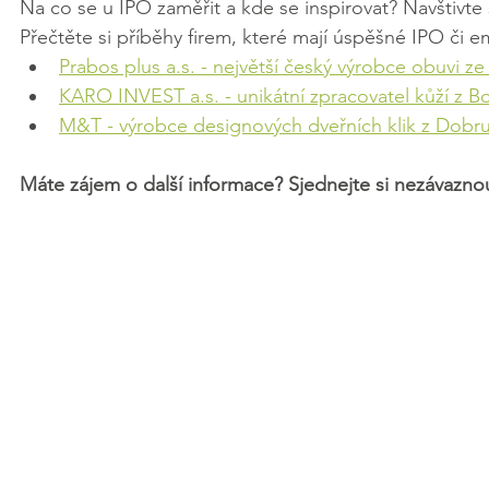
Na co se u IPO zaměřit a kde se inspirovat? Navštivte 
Přečtěte si příběhy firem, které mají úspěšné IPO či em
Prabos plus a.s. - největší český výrobce obuvi ze 
KARO INVEST a.s. - unikátní zpracovatel kůží z B
M&T - výrobce designových dveřních klik z Dobr
Máte zájem o další informace? Sjednejte si nezávazn