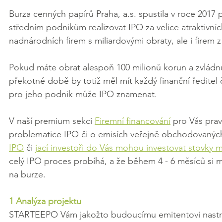
Burza cenných papírů Praha, a.s. spustila v roce 201
středním podnikům realizovat IPO za velice atraktivn
nadnárodních firem s miliardovými obraty, ale i firem 
Pokud máte obrat alespoň 100 milionů korun a zvládnu
překotné době by totiž měl mít každý finanční ředitel 
pro jeho podnik může IPO znamenat.
V naší premium sekci 
Firemní financování
 pro Vás pra
problematice IPO či o emisích veřejně obchodovaných 
IPO
 či 
jací investoři do Vás mohou investovat stovky m
celý IPO proces probíhá, a že během 4 - 6 měsíců si můž
na burze.
1 Analýza projektu
STARTEEPO Vám jakožto budoucímu emitentovi nastruk