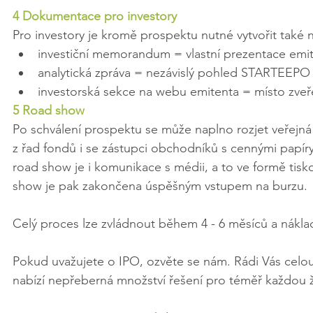
4 Dokumentace pro investory
Pro investory je kromě prospektu nutné vytvořit také 
investiční memorandum = vlastní prezentace emi
analytická zpráva = nezávislý pohled STARTEEPO
investorská sekce na webu emitenta = místo zveř
5 Road show
Po schválení prospektu se může naplno rozjet veřejná 
z řad fondů i se zástupci obchodníků s cennými papíry,
road show je i komunikace s médii, a to ve formě tisk
show je pak zakončena úspěšným vstupem na burzu.
Celý proces lze zvládnout během 4 - 6 měsíců a náklad
Pokud uvažujete o IPO, ozvěte se nám. Rádi Vás celou
nabízí nepřeberná množství řešení pro téměř každou ži